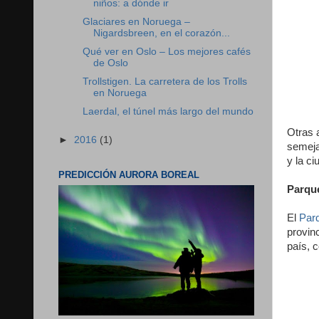
niños: a dónde ir
Glaciares en Noruega –
Nigardsbreen, en el corazón...
Qué ver en Oslo – Los mejores cafés
de Oslo
Trollstigen. La carretera de los Trolls
en Noruega
Laerdal, el túnel más largo del mundo
Otras 
►
2016
(1)
semeja
y la c
PREDICCIÓN AURORA BOREAL
Parque
El
Parq
provin
país, 