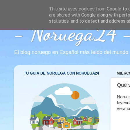
This site uses cookies from Google to de
are shared with Google along with perfo
statistics, and to detect and address a
- Noruega24 - 
El blog noruego en Español más leído del mundo co
TU GUÍA DE NORUEGA CON NORUEGA24
MIÉRCO
Qué v
Norueg
leyend
verano