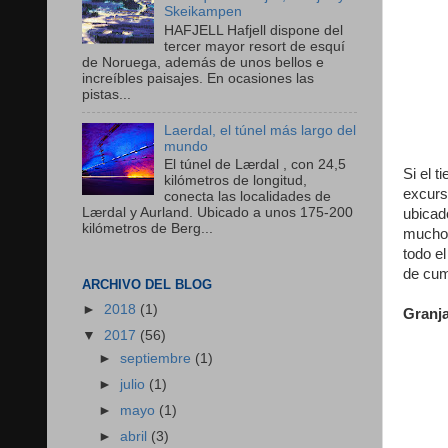
Skeikampen
HAFJELL Hafjell dispone del
tercer mayor resort de esquí
de Noruega, además de unos bellos e
increíbles paisajes. En ocasiones las
pistas...
Laerdal, el túnel más largo del
mundo
El túnel de Lærdal , con 24,5
Si el 
kilómetros de longitud,
excurs
conecta las localidades de
Lærdal y Aurland. Ubicado a unos 175-200
ubicad
kilómetros de Berg...
muchos
todo e
de cum
ARCHIVO DEL BLOG
►
2018
(1)
Granja
▼
2017
(56)
►
septiembre
(1)
►
julio
(1)
►
mayo
(1)
►
abril
(3)