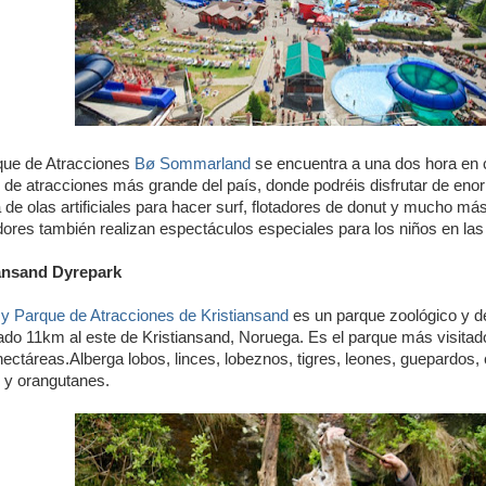
que de Atracciones
Bø Sommarland
se encuentra a una dos hora en 
 de atracciones más grande del país, donde podréis disfrutar de en
a de olas artificiales para hacer surf, flotadores de donut y mucho má
ores también realizan espectáculos especiales para los niños en las
ansand Dyrepark
y Parque de Atracciones de Kristiansand
es un parque zoológico y d
zado 11km al este de Kristiansand, Noruega. Es el parque más visitad
hectáreas.Alberga lobos, linces, lobeznos, tigres, leones, guepardos
 y orangutanes.