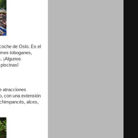
coche de Oslo. Es el
ormes toboganes,
s. ¡Algunos
 piscinas!
e atracciones
o, con una extensión
, chimpancés, alces,