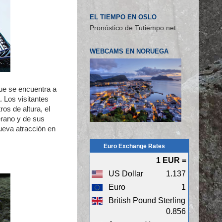
EL TIEMPO EN OSLO
Pronóstico de Tutiempo.net
WEBCAMS EN NORUEGA
que se encuentra a
. Los visitantes
os de altura, el
erano y de sus
ueva atracción en
Euro Exchange Rates
1 EUR =
US Dollar
1.137
Euro
1
British Pound Sterling
0.856