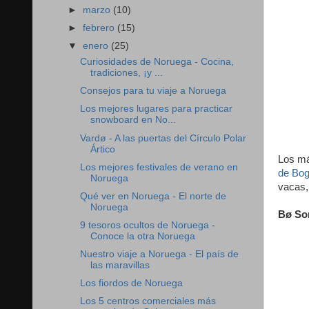
►
marzo
(10)
►
febrero
(15)
▼
enero
(25)
Curiosidades de Noruega - Cocina,
tradiciones, ¡y ...
Consejos para tu viaje a Noruega
Los mejores lugares para practicar
snowboard en No...
Vardø - A las puertas del Círculo Polar
Ártico
Los má
Los mejores festivales de verano en
de Bog
Noruega
vacas,
Qué ver en Noruega - El norte de
Noruega
Bø So
9 tesoros ocultos de Noruega -
Conoce la otra Noruega
Nuestro viaje a Noruega - El país de
las maravillas
Los fiordos de Noruega
Los 5 centros comerciales más