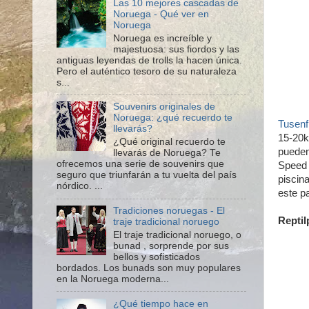
Las 10 mejores cascadas de
Noruega - Qué ver en
Noruega
Noruega es increíble y
majestuosa: sus fiordos y las
antiguas leyendas de trolls la hacen única.
Pero el auténtico tesoro de su naturaleza
s...
Souvenirs originales de
Noruega: ¿qué recuerdo te
Tusenf
llevarás?
15-20k
¿Qué original recuerdo te
pueden 
llevarás de Noruega? Te
ofrecemos una serie de souvenirs que
Speed 
seguro que triunfarán a tu vuelta del país
piscin
nórdico. ...
este p
Tradiciones noruegas - El
Reptil
traje tradicional noruego
El traje tradicional noruego, o
bunad , sorprende por sus
bellos y sofisticados
bordados. Los bunads son muy populares
en la Noruega moderna...
¿Qué tiempo hace en