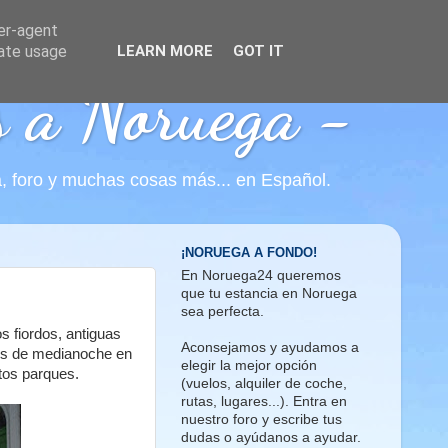
ser-agent
rate usage
LEARN MORE
GOT IT
s a Noruega -
ca, foro y muchas cosas más... en Español.
¡NORUEGA A FONDO!
En Noruega24 queremos
que tu estancia en Noruega
sea perfecta.
s fiordos, antiguas
Aconsejamos y ayudamos a
les de medianoche en
elegir la mejor opción
stos parques.
(vuelos, alquiler de coche,
rutas, lugares...). Entra en
nuestro foro y escribe tus
dudas o ayúdanos a ayudar.