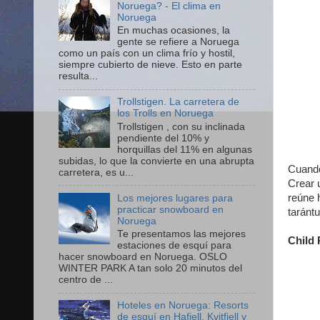
Noruega? - El clima en
Noruega
En muchas ocasiones, la
gente se refiere a Noruega
como un país con un clima frío y hostil,
siempre cubierto de nieve. Esto en parte
resulta...
Trollstigen. La carretera de
los Trolls en Noruega
Trollstigen , con su inclinada
pendiente del 10% y
horquillas del 11% en algunas
subidas, lo que la convierte en una abrupta
Cuand
carretera, es u...
Crear 
reúne h
Los mejores lugares para
practicar snowboard en
tarántu
Noruega
Te presentamos las mejores
Child 
estaciones de esquí para
hacer snowboard en Noruega. OSLO
WINTER PARK A tan solo 20 minutos del
centro de ...
Hoteles en Noruega: Resorts
de esquí en Hafjell, Kvitfjell y