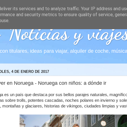
liver its services and to analyze traffic. Your IP address and u
rmance and security metrics to ensure quality of service, gene
buse.
Noticias y viaje
n titulares, ideas para viajar, alquiler de coche, músi
LES, 4 DE ENERO DE 2017
er en Noruega - Noruega con niños: a dónde ir
a es un país que destaca por sus bellos parajes naturales, magnífico
as sobre trolls, potentes cascadas, noches polares en invierno y so
, montañas y glaciares, historias de vikingos, ciudades limpias y va