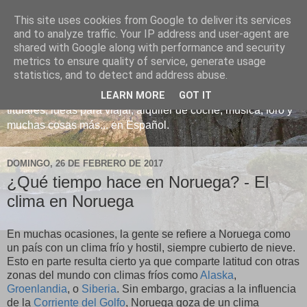
This site uses cookies from Google to deliver its services
- Noruega24 - Noticias y
and to analyze traffic. Your IP address and user-agent are
shared with Google along with performance and security
viajes a Noruega -
metrics to ensure quality of service, generate usage
statistics, and to detect and address abuse.
El blog noruego en Español más leído del mundo con
LEARN MORE
GOT IT
titulares, ideas para viajar, alquiler de coche, música, foro y
muchas cosas más... en Español.
DOMINGO, 26 DE FEBRERO DE 2017
¿Qué tiempo hace en Noruega? - El
clima en Noruega
En muchas ocasiones, la gente se refiere a Noruega como
un país con un clima frío y hostil, siempre cubierto de nieve.
Esto en parte resulta cierto ya que comparte latitud con otras
zonas del mundo con climas fríos como
Alaska
,
Groenlandia
, o
Siberia
. Sin embargo, gracias a la influencia
de la
Corriente del Golfo
, Noruega goza de un clima